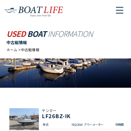
USED
BOAT
INFORMATION
中古艇情報
ホーム
中古艇情報
ヤンマー
LF26BZ-IK
年式
H22/2010
アワーメーター
95時間